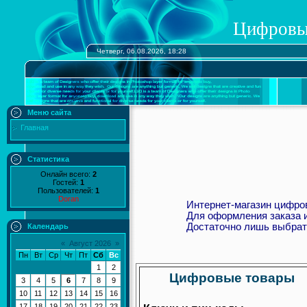
Цифровы
Четверг, 06.08.2026, 18:28
Меню сайта
Главная
Статистика
Онлайн всего:
2
Гостей:
1
Пользователей:
1
Doran
Интернет-магазин цифро
Для оформления заказа и
Достаточно лишь выбрат
Календарь
«
Август 2026
»
Пн
Вт
Ср
Чт
Пт
Сб
Вс
1
2
Цифровые товары
3
4
5
6
7
8
9
10
11
12
13
14
15
16
17
18
19
20
21
22
23