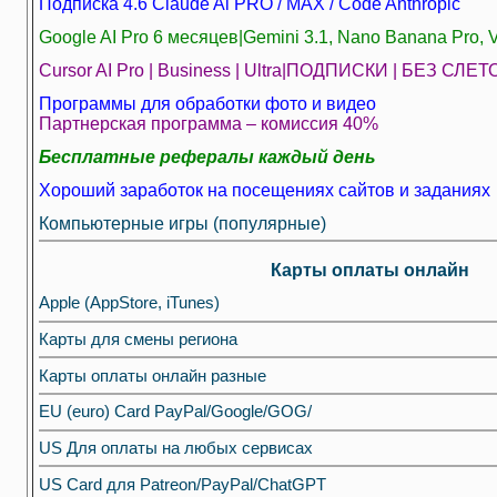
Подписка 4.6 Claude Ai PRO / MAX / Code Anthropic
Google AI Pro 6 месяцев|Gemini 3.1, Nano Banana Pro, V
Cursor AI Pro | Business | Ultra|ПОДПИСКИ | БЕЗ С
Программы для обработки фото и видео
Партнерская программа – комиссия 40%
Бесплатные рефералы каждый день
Хороший заработок на посещениях сайтов и заданиях
Компьютерные игры (популярные)
Карты оплаты онлайн
Apple (AppStore, iTunes)
Карты для смены региона
Карты оплаты онлайн разные
EU (euro) Сard PayPal/Google/GOG/
US Для оплаты на любых сервисах
US Card для Patreon/PayPal/ChatGPT