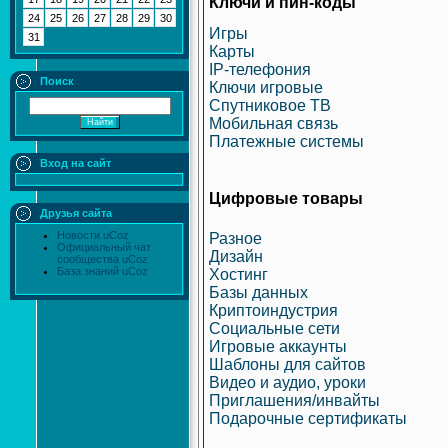
Ключи и пин-коды
24
25
26
27
28
29
30
Игры
31
Карты
IP-телефония
Поиск
Ключи игровые
Спутниковое ТВ
Мобильная связь
Платежные системы
Вход на сайт
Цифровые товары
Друзья сайта
Новости uCoz
Разное
Официальный чат
Дизайн
сообщества uCoz
База знаний uCoz
Хостинг
Базы данных
Криптоиндустрия
Социальные сети
Игровые аккаунты
Шаблоны для сайтов
Видео и аудио, уроки
Приглашения/инвайты
Подарочные сертификаты