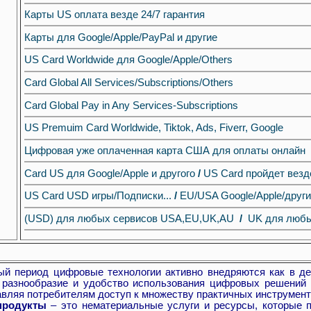
Карты US оплата везде 24/7 гарантия
Карты для Google/Apple/PayPal и другие
US Card Worldwide для Google/Apple/Others
Card Global All Services/Subscriptions/Others
Card Global Pay in Any Services-Subscriptions
US Premuim Card Worldwide, Tiktok, Ads, Fiverr, Google
Цифровая уже оплаченная карта США для оплаты онлайн
Card US для Google/Apple и другого
/
US Card пройдет везд
US Card USD игры/Подписки...
/
EU/USA Google/Apple/друг
(USD) для любых сервисов USA,EU,UK,AU
/
UK для любы
ериод цифровые технологии активно внедряются как в дел
 разнообразие и удобство использования цифровых решений 
авляя потребителям доступ к множеству практичных инструмент
продукты
– это нематериальные услуги и ресурсы, которые 