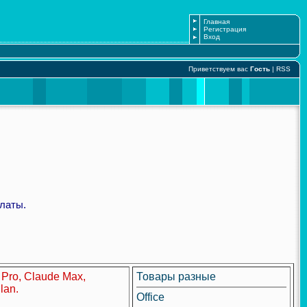
Главная
Регистрация
Вход
Приветствуем вас
Гость
|
RSS
латы.
 Pro, Claude Max,
Товары разные
lan.
Office