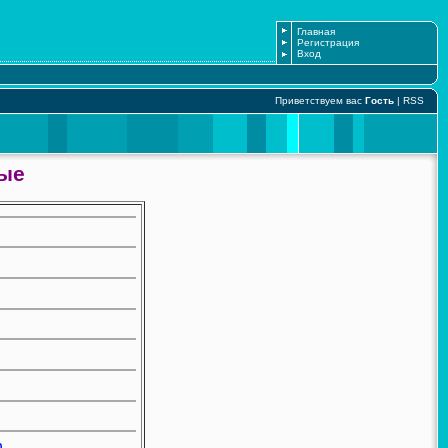
Главная
Регистрация
Вход
Приветствуем вас
Гость
|
RSS
ные
n