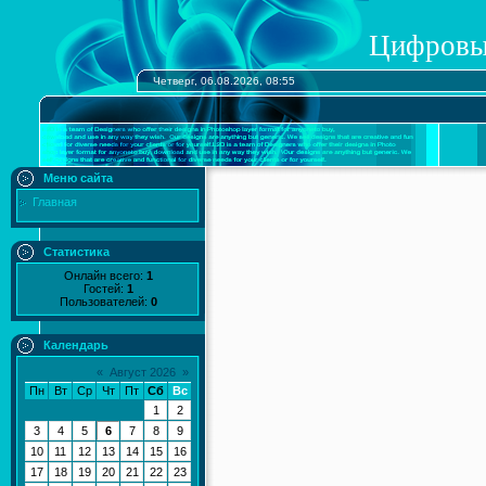
Цифровы
Четверг, 06.08.2026, 08:55
Меню сайта
Главная
Статистика
Онлайн всего:
1
Гостей:
1
Пользователей:
0
Календарь
«
Август 2026
»
Пн
Вт
Ср
Чт
Пт
Сб
Вс
1
2
3
4
5
6
7
8
9
10
11
12
13
14
15
16
17
18
19
20
21
22
23