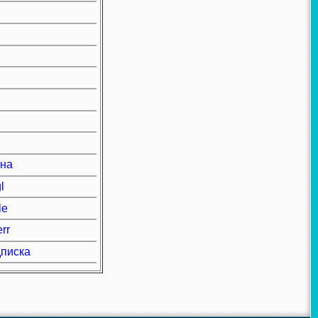
ена
l
le
rr
дписка