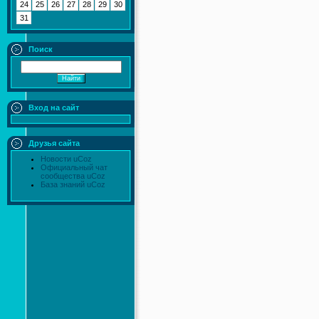
24
25
26
27
28
29
30
31
Поиск
Вход на сайт
Друзья сайта
Новости uCoz
Официальный чат
сообщества uCoz
База знаний uCoz