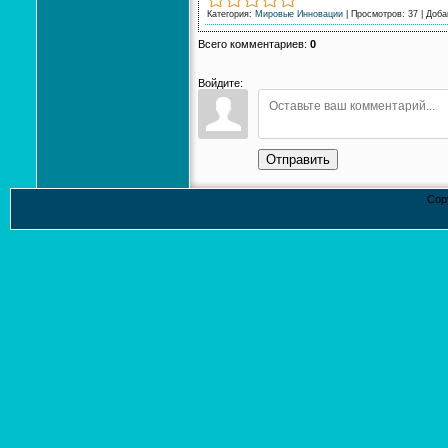
Категория
:
Мировые Инновации
|
Просмотров
:
37
|
Доба
Всего комментариев
:
0
Войдите:
Отправить
Cop