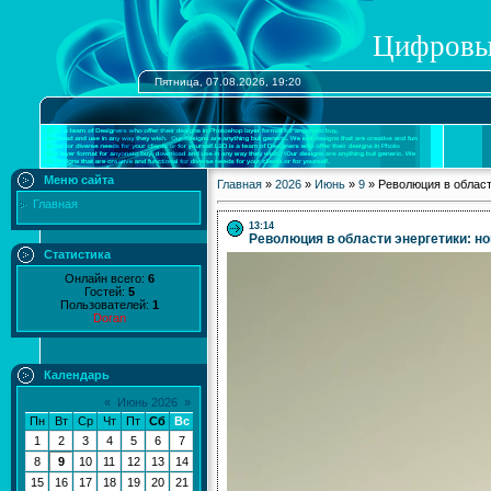
Цифровы
Пятница, 07.08.2026, 19:20
Меню сайта
Главная
»
2026
»
Июнь
»
9
»
Революция в област
Главная
13:14
Революция в области энергетики: н
Статистика
Онлайн всего:
6
Гостей:
5
Пользователей:
1
Doran
Календарь
«
Июнь 2026
»
Пн
Вт
Ср
Чт
Пт
Сб
Вс
1
2
3
4
5
6
7
8
9
10
11
12
13
14
15
16
17
18
19
20
21