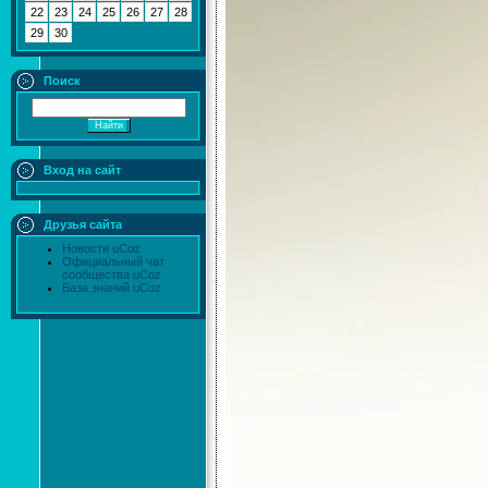
22
23
24
25
26
27
28
29
30
Поиск
Вход на сайт
Друзья сайта
Новости uCoz
Официальный чат
сообщества uCoz
База знаний uCoz